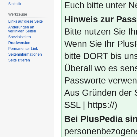
Euch bitte unter
Statistik
Werkzeuge
Hinweis zur Pass
Links auf diese Seite
Änderungen an
Bitte nutzen Sie I
verlinkten Seiten
Spezialseiten
Wenn Sie Ihr Plus
Druckversion
Permanenter Link
bitte DORT bis un
Seiten­­informationen
Seite zitieren
Überall wo es sens
Passworte verwend
Aus Gründen der S
SSL | https://)
Bei PlusPedia sin
personenbezogene