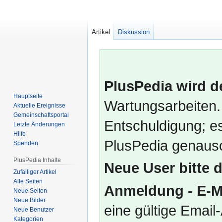
Artikel
Diskussion
PlusPedia wird d
Hauptseite
Wartungsarbeiten.
Aktuelle Ereignisse
Gemeinschafts­portal
Entschuldigung; es
Letzte Änderungen
Hilfe
PlusPedia genauso
Spenden
PlusPedia Inhalte
Neue User bitte 
Zufälliger Artikel
Alle Seiten
Anmeldung - E-M
Neue Seiten
Neue Bilder
eine gültige Emai
Neue Benutzer
Kategorien