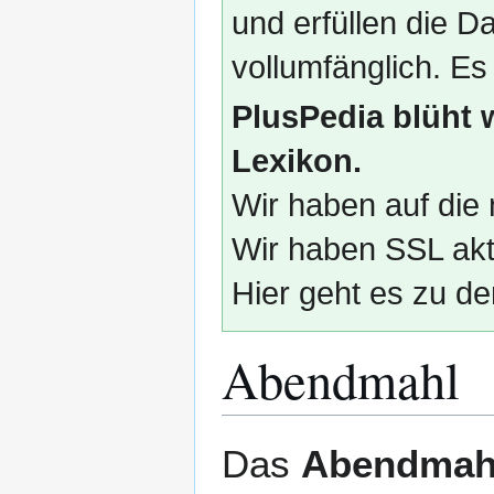
und erfüllen die
vollumfänglich. Es
PlusPedia blüht 
Lexikon.
Wir haben auf die 
Wir haben SSL akti
Hier geht es zu de
Abendmahl
Zur
Zur
Das
Abendmah
Navigation
Suche
springen
springen