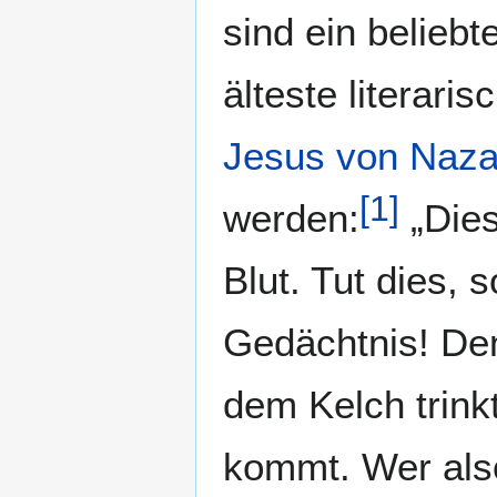
sind ein beliebt
älteste literaris
Jesus von Naza
[
1
]
werden:
„Dies
Blut. Tut dies, 
Gedächtnis! Den
dem Kelch trinkt
kommt. Wer als