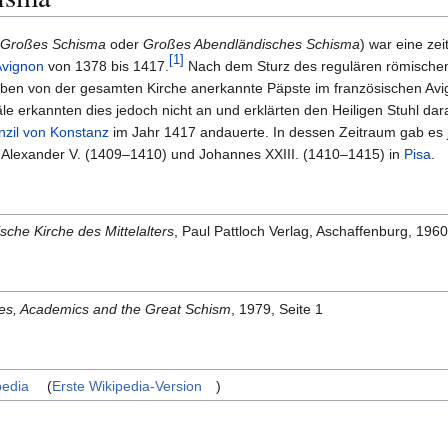
Großes Schisma
oder
Großes Abendländisches Schisma
) war eine ze
[
1
]
Avignon
von 1378 bis 1417.
Nach dem Sturz des regulären römische
en von der gesamten Kirche anerkannte Päpste im französischen Avign
e erkannten dies jedoch nicht an und erklärten den Heiligen Stuhl dar
nzil von Konstanz
im Jahr 1417 andauerte. In dessen Zeitraum gab es 
e Alexander V. (1409–1410) und Johannes XXIII. (1410–1415) in
Pisa
.
sche Kirche des Mittelalters
, Paul Pattloch Verlag, Aschaffenburg, 1960
ies, Academics and the Great Schism
, 1979, Seite 1
pedia
(
Erste Wikipedia-Version
)