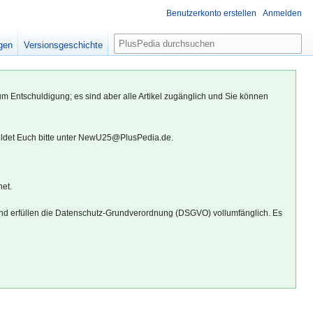
Benutzerkonto erstellen
Anmelden
S
igen
Versionsgeschichte
u
c
h
um Entschuldigung; es sind aber alle Artikel zugänglich und Sie können
e
eldet Euch bitte unter NewU25@PlusPedia.de.
net.
d erfüllen die Datenschutz-Grundverordnung (DSGVO) vollumfänglich. Es