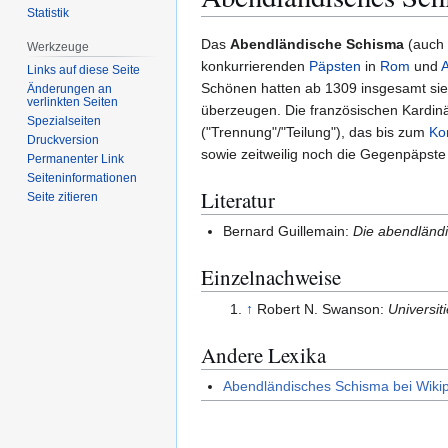
Statistik
Zur
Zur
Das
Abendländische Schisma
(auch
Werkzeuge
Navigation
Suche
konkurrierenden
Päpsten
in
Rom
und
Links auf diese Seite
springen
springen
Schönen hatten ab 1309 insgesamt sieb
Änderungen an
verlinkten Seiten
überzeugen. Die französischen Kardinäl
Spezialseiten
("Trennung"/"Teilung"), das bis zum
Ko
Druckversion
sowie zeitweilig noch die Gegenpäpst
Permanenter Link
Seiten­­informationen
Literatur
Seite zitieren
Bernard Guillemain:
Die abendländi
Einzelnachweise
↑
Robert N. Swanson:
Universit
Andere Lexika
Abendländisches Schisma bei Wiki