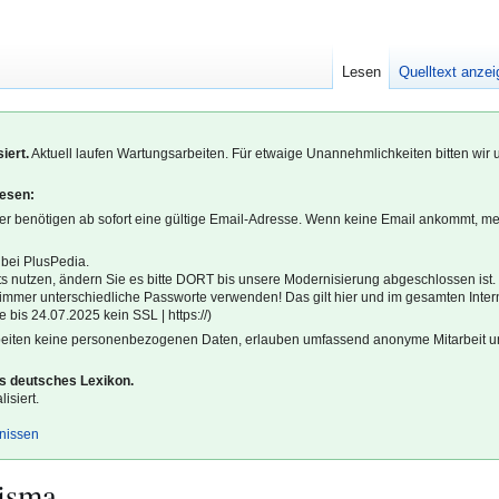
Lesen
Quelltext anze
iert.
Aktuell laufen Wartungsarbeiten. Für etwaige Unannehmlichkeiten bitten wir 
lesen:
r benötigen ab sofort eine gültige Email-Adresse. Wenn keine Email ankommt, m
 bei PlusPedia.
s nutzen, ändern Sie es bitte DORT bis unsere Modernisierung abgeschlossen ist.
l immer unterschiedliche Passworte verwenden! Das gilt hier und im gesamten Inter
 bis 24.07.2025 kein SSL | https://)
beiten keine personenbezogenen Daten, erlauben umfassend anonyme Mitarbeit un
es deutsches Lexikon.
isiert.
gnissen
isma