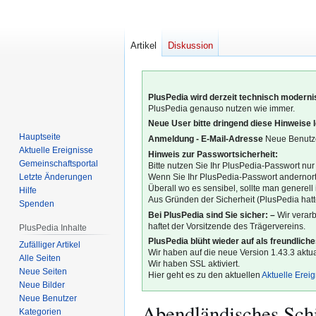
Artikel
Diskussion
PlusPedia wird derzeit technisch modernis
PlusPedia genauso nutzen wie immer.
Neue User bitte dringend diese Hinweise 
Hauptseite
Anmeldung - E-Mail-Adresse
Neue Benutze
Aktuelle Ereignisse
Hinweis zur Passwortsicherheit:
Gemeinschafts­portal
Bitte nutzen Sie Ihr PlusPedia-Passwort nur
Letzte Änderungen
Wenn Sie Ihr PlusPedia-Passwort andernort
Überall wo es sensibel, sollte man generel
Hilfe
Aus Gründen der Sicherheit (PlusPedia hatte
Spenden
Bei PlusPedia sind Sie sicher: –
Wir verar
haftet der Vorsitzende des Trägervereins.
PlusPedia Inhalte
PlusPedia blüht wieder auf als freundlich
Zufälliger Artikel
Wir haben auf die neue Version 1.43.3 aktual
Alle Seiten
Wir haben SSL aktiviert.
Neue Seiten
Hier geht es zu den aktuellen
Aktuelle Erei
Neue Bilder
Neue Benutzer
Abendländisches Sch
Kategorien