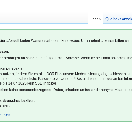
Lesen
Quelltext anze
iert.
Aktuell laufen Wartungsarbeiten. Für etwaige Unannehmlichkeiten bitten wir 
lesen:
r benötigen ab sofort eine gültige Email-Adresse. Wenn keine Email ankommt, m
 bei PlusPedia.
s nutzen, ändern Sie es bitte DORT bis unsere Modernisierung abgeschlossen ist.
l immer unterschiedliche Passworte verwenden! Das gilt hier und im gesamten Inter
 bis 24.07.2025 kein SSL | https://)
beiten keine personenbezogenen Daten, erlauben umfassend anonyme Mitarbeit un
es deutsches Lexikon.
isiert.
gnissen