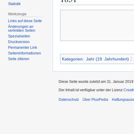
Statistik
Zur
Zur
Werkzeuge
Navigation
Suche
Links auf diese Seite
springen
springen
Änderungen an
verlinkten Seiten
Spezialseiten
Druckversion
Permanenter Link
Seiten­­informationen
Kategorien
:
Jahr (19. Jahrhundert)
Seite zitieren
Diese Seite wurde zuletzt am 31. Januar 2019
Der Inhalt ist verfügbar unter der Lizenz
Creat
Datenschutz
Über PlusPedia
Haftungsauss