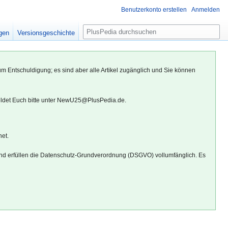
Benutzerkonto erstellen
Anmelden
S
igen
Versionsgeschichte
u
c
h
um Entschuldigung; es sind aber alle Artikel zugänglich und Sie können
e
eldet Euch bitte unter NewU25@PlusPedia.de.
net.
d erfüllen die Datenschutz-Grundverordnung (DSGVO) vollumfänglich. Es