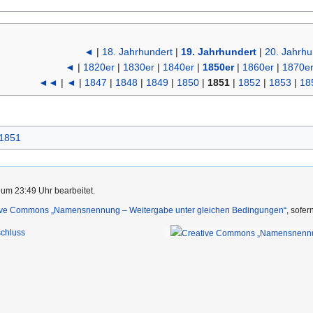
◄
|
18. Jahrhundert
|
19. Jahrhundert
|
20. Jahrhu
◄
|
1820er
|
1830er
|
1840er
|
1850er
|
1860er
|
1870e
◄◄
|
◄
|
1847
|
1848
|
1849
|
1850
|
1851
|
1852
|
1853
|
18
1851
 um 23:49 Uhr bearbeitet.
ive Commons „Namensnennung – Weitergabe unter gleichen Bedingungen“
, sofe
chluss