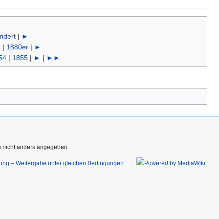
ndert
|
►
r
|
1880er
|
►
54
|
1855
|
►
|
►►
rn nicht anders angegeben.