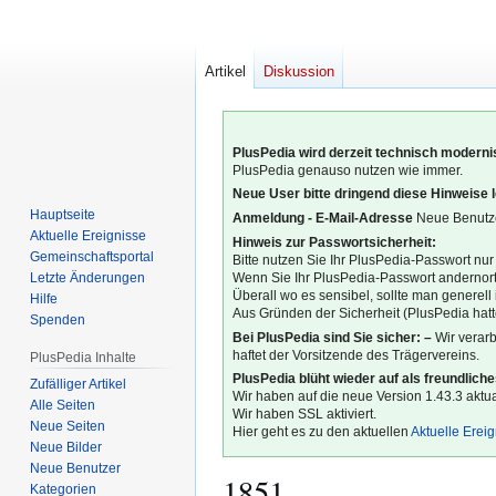
Artikel
Diskussion
PlusPedia wird derzeit technisch modernis
PlusPedia genauso nutzen wie immer.
Neue User bitte dringend diese Hinweise 
Hauptseite
Anmeldung - E-Mail-Adresse
Neue Benutze
Aktuelle Ereignisse
Hinweis zur Passwortsicherheit:
Gemeinschafts­portal
Bitte nutzen Sie Ihr PlusPedia-Passwort nur
Letzte Änderungen
Wenn Sie Ihr PlusPedia-Passwort andernort
Überall wo es sensibel, sollte man generel
Hilfe
Aus Gründen der Sicherheit (PlusPedia hatte
Spenden
Bei PlusPedia sind Sie sicher: –
Wir verar
haftet der Vorsitzende des Trägervereins.
PlusPedia Inhalte
PlusPedia blüht wieder auf als freundlich
Zufälliger Artikel
Wir haben auf die neue Version 1.43.3 aktual
Alle Seiten
Wir haben SSL aktiviert.
Neue Seiten
Hier geht es zu den aktuellen
Aktuelle Erei
Neue Bilder
Neue Benutzer
1851
Kategorien