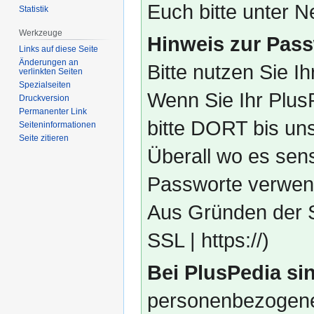
Euch bitte unter
Statistik
Werkzeuge
Hinweis zur Pass
Links auf diese Seite
Änderungen an
Bitte nutzen Sie I
verlinkten Seiten
Spezialseiten
Wenn Sie Ihr Plus
Druckversion
Permanenter Link
bitte DORT bis un
Seiten­­informationen
Seite zitieren
Überall wo es sens
Passworte verwend
Aus Gründen der S
SSL | https://)
Bei PlusPedia sin
personenbezogene