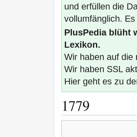
und erfüllen die
vollumfänglich. Es
PlusPedia blüht 
Lexikon.
Wir haben auf die 
Wir haben SSL akti
Hier geht es zu de
1779
Zur
Zur
Navigation
Suche
springen
springen