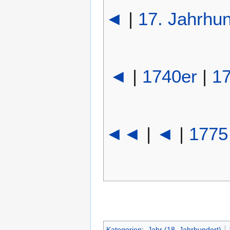
◄
|
17. Jahrhun
◄
|
1740er
|
1
◄◄
|
◄
|
1775
Kategorien
:
Jahr (18. Jahrhundert)