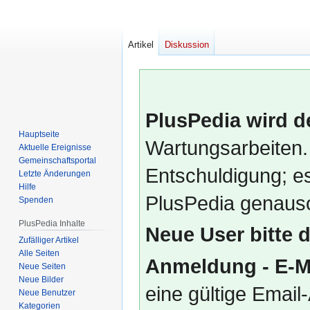
Artikel
Diskussion
PlusPedia wird d
Hauptseite
Wartungsarbeiten.
Aktuelle Ereignisse
Gemeinschafts­portal
Entschuldigung; es
Letzte Änderungen
Hilfe
PlusPedia genauso
Spenden
PlusPedia Inhalte
Neue User bitte 
Zufälliger Artikel
Alle Seiten
Anmeldung - E-M
Neue Seiten
Neue Bilder
eine gültige Emai
Neue Benutzer
Kategorien