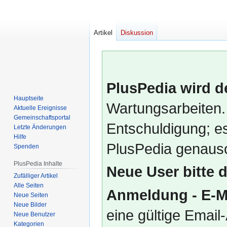
Artikel
Diskussion
PlusPedia wird d
Hauptseite
Wartungsarbeiten.
Aktuelle Ereignisse
Gemeinschafts­portal
Entschuldigung; es
Letzte Änderungen
Hilfe
PlusPedia genauso
Spenden
PlusPedia Inhalte
Neue User bitte 
Zufälliger Artikel
Alle Seiten
Anmeldung - E-M
Neue Seiten
Neue Bilder
eine gültige Emai
Neue Benutzer
Kategorien