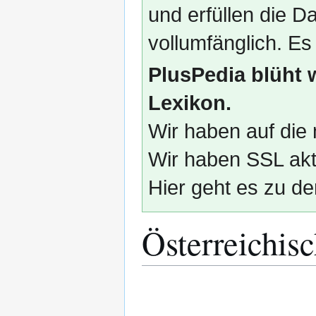
und erfüllen die
vollumfänglich. Es
PlusPedia blüht 
Lexikon.
Wir haben auf die 
Wir haben SSL akti
Hier geht es zu de
Österreichis
Zur
Zur
Navigation
Suche
springen
springen