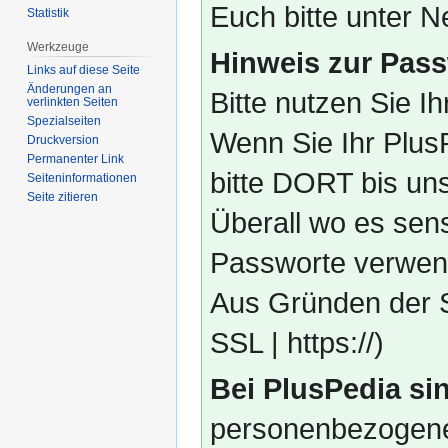
Euch bitte unter
Statistik
Werkzeuge
Hinweis zur Pass
Links auf diese Seite
Änderungen an
Bitte nutzen Sie I
verlinkten Seiten
Spezialseiten
Wenn Sie Ihr Plus
Druckversion
Permanenter Link
bitte DORT bis un
Seiten­­informationen
Seite zitieren
Überall wo es sens
Passworte verwend
Aus Gründen der S
SSL | https://)
Bei PlusPedia sin
personenbezogene