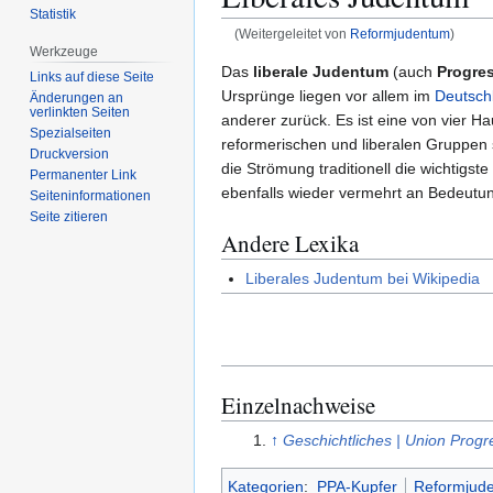
Statistik
(Weitergeleitet von
Reformjudentum
)
Werkzeuge
Zur
Zur
Das
liberale Judentum
(auch
Progre
Links auf diese Seite
Navigation
Suche
Ursprünge liegen vor allem im
Deutsch
Änderungen an
verlinkten Seiten
springen
springen
anderer zurück. Es ist eine von vier
Spezialseiten
reformerischen und liberalen Gruppen 
Druckversion
die Strömung traditionell die wichtigs
Permanenter Link
ebenfalls wieder vermehrt an Bedeutu
Seiten­­informationen
Seite zitieren
Andere Lexika
Liberales Judentum bei Wikipedia
Einzelnachweise
↑
Geschichtliches | Union Progr
Kategorien
:
PPA-Kupfer
Reformjud