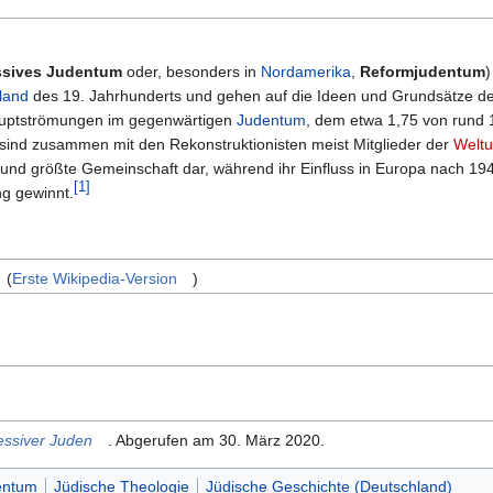
ssives Judentum
oder, besonders in
Nordamerika
,
Reformjudentum
)
land
des 19. Jahrhunderts und gehen auf die Ideen und Grundsätze d
 Hauptströmungen im gegenwärtigen
Judentum
, dem etwa 1,75 von rund 
sind zusammen mit den Rekonstruktionisten meist Mitglieder der
Weltu
te und größte Gemeinschaft dar, während ihr Einfluss in Europa nach 1
[
1
]
ng gewinnt.
(
Erste Wikipedia-Version
)
essiver Juden
. Abgerufen am
30. März 2020
.
entum
Jüdische Theologie
Jüdische Geschichte (Deutschland)