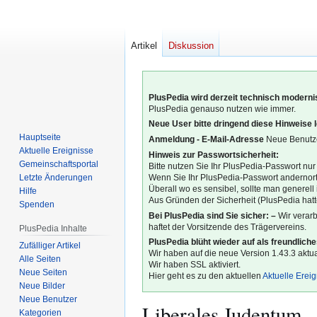
Artikel
Diskussion
PlusPedia wird derzeit technisch modernis
PlusPedia genauso nutzen wie immer.
Neue User bitte dringend diese Hinweise 
Hauptseite
Anmeldung - E-Mail-Adresse
Neue Benutze
Aktuelle Ereignisse
Hinweis zur Passwortsicherheit:
Gemeinschafts­portal
Bitte nutzen Sie Ihr PlusPedia-Passwort nur
Letzte Änderungen
Wenn Sie Ihr PlusPedia-Passwort andernort
Überall wo es sensibel, sollte man generel
Hilfe
Aus Gründen der Sicherheit (PlusPedia hatte
Spenden
Bei PlusPedia sind Sie sicher: –
Wir verar
haftet der Vorsitzende des Trägervereins.
PlusPedia Inhalte
PlusPedia blüht wieder auf als freundlich
Zufälliger Artikel
Wir haben auf die neue Version 1.43.3 aktual
Alle Seiten
Wir haben SSL aktiviert.
Neue Seiten
Hier geht es zu den aktuellen
Aktuelle Erei
Neue Bilder
Neue Benutzer
Liberales Judentum
Kategorien