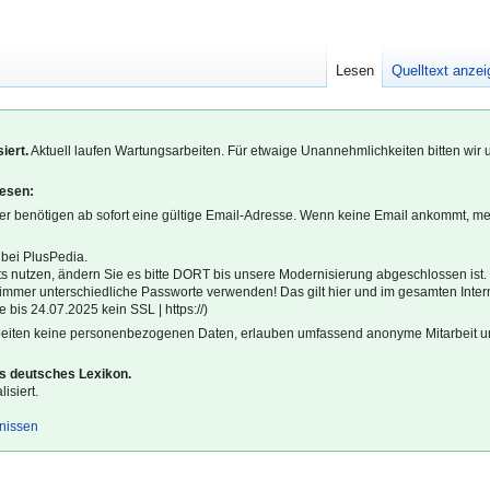
Lesen
Quelltext anze
iert.
Aktuell laufen Wartungsarbeiten. Für etwaige Unannehmlichkeiten bitten wir 
lesen:
r benötigen ab sofort eine gültige Email-Adresse. Wenn keine Email ankommt, m
 bei PlusPedia.
s nutzen, ändern Sie es bitte DORT bis unsere Modernisierung abgeschlossen ist.
l immer unterschiedliche Passworte verwenden! Das gilt hier und im gesamten Inter
 bis 24.07.2025 kein SSL | https://)
beiten keine personenbezogenen Daten, erlauben umfassend anonyme Mitarbeit un
es deutsches Lexikon.
isiert.
gnissen