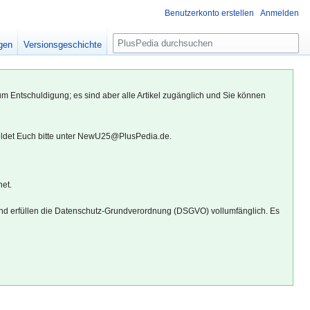
Benutzerkonto erstellen
Anmelden
S
igen
Versionsgeschichte
u
c
h
um Entschuldigung; es sind aber alle Artikel zugänglich und Sie können
e
eldet Euch bitte unter NewU25@PlusPedia.de.
net.
d erfüllen die Datenschutz-Grundverordnung (DSGVO) vollumfänglich. Es