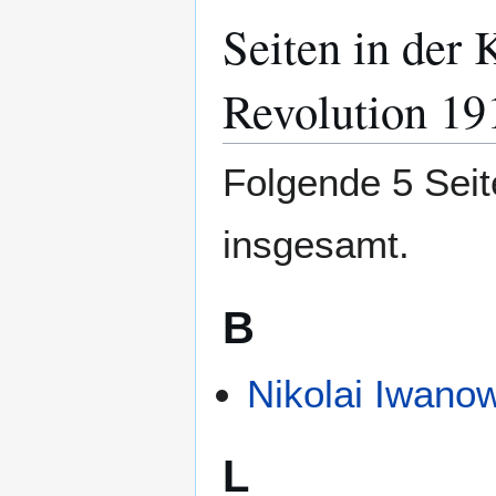
Seiten in der 
Zur
Zur
Navigation
Suche
springen
springen
Revolution 19
Folgende 5 Seit
insgesamt.
B
Nikolai Iwano
L