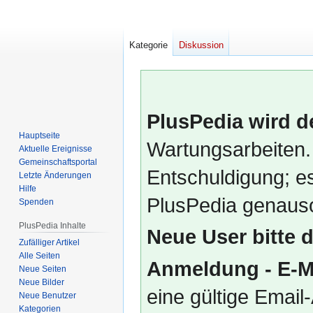
Kategorie
Diskussion
PlusPedia wird d
Hauptseite
Wartungsarbeiten.
Aktuelle Ereignisse
Gemeinschafts­portal
Entschuldigung; es
Letzte Änderungen
Hilfe
PlusPedia genauso
Spenden
PlusPedia Inhalte
Neue User bitte 
Zufälliger Artikel
Alle Seiten
Anmeldung - E-M
Neue Seiten
Neue Bilder
eine gültige Emai
Neue Benutzer
Kategorien