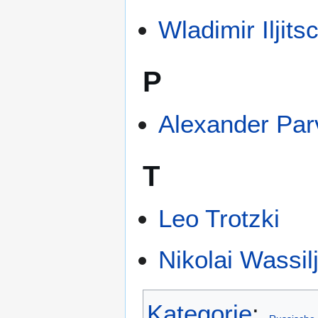
Wladimir Iljits
P
Alexander Par
T
Leo Trotzki
Nikolai Wassil
Kategorie
: