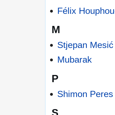
Félix Houphou
M
Stjepan Mesić
Mubarak
P
Shimon Peres
S