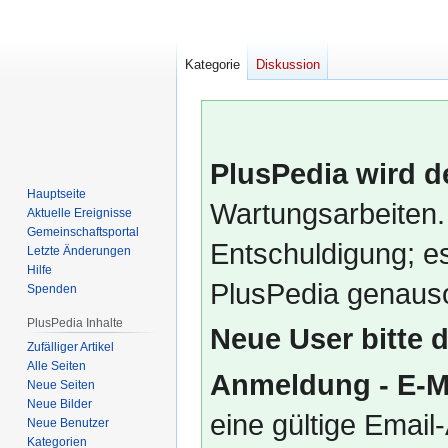
Kategorie
Diskussion
PlusPedia wird d
Hauptseite
Wartungsarbeiten.
Aktuelle Ereignisse
Gemeinschafts­portal
Entschuldigung; es
Letzte Änderungen
Hilfe
PlusPedia genauso
Spenden
PlusPedia Inhalte
Neue User bitte 
Zufälliger Artikel
Alle Seiten
Anmeldung - E-M
Neue Seiten
Neue Bilder
eine gültige Emai
Neue Benutzer
Kategorien