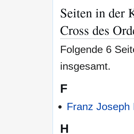
Seiten in der
Zur
Zur
Navigation
Suche
springen
springen
Cross des Orde
Folgende 6 Seit
insgesamt.
F
Franz Joseph 
H