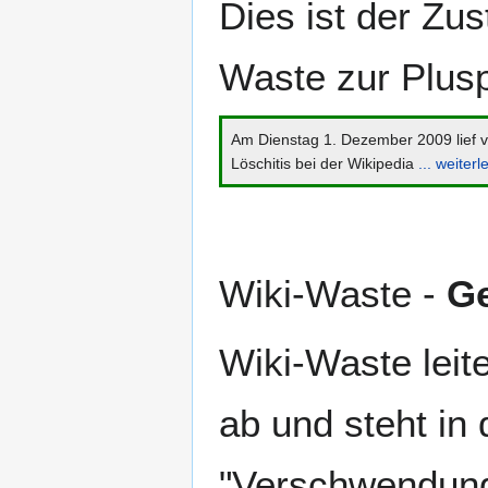
Dies ist der Zu
Navigation
Suche
springen
springen
Waste zur Plus
Am Dienstag 1. Dezember 2009 lief 
Löschitis bei der Wikipedia
... weiterl
Wiki-Waste -
Ge
Wiki-Waste leit
ab und steht in 
"Verschwendung