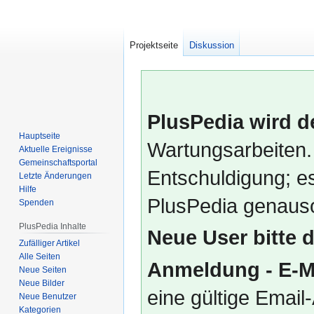
Projektseite
Diskussion
PlusPedia wird d
Hauptseite
Wartungsarbeiten.
Aktuelle Ereignisse
Gemeinschafts­portal
Entschuldigung; es
Letzte Änderungen
Hilfe
PlusPedia genauso
Spenden
PlusPedia Inhalte
Neue User bitte 
Zufälliger Artikel
Alle Seiten
Anmeldung - E-M
Neue Seiten
Neue Bilder
eine gültige Emai
Neue Benutzer
Kategorien