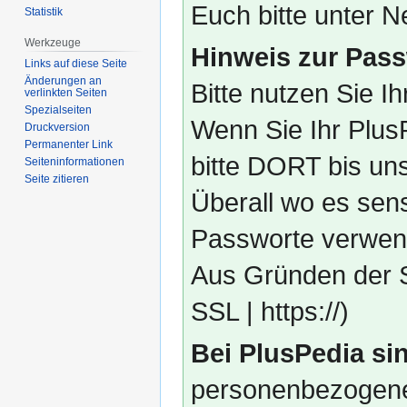
Euch bitte unter
Statistik
Werkzeuge
Hinweis zur Pass
Links auf diese Seite
Änderungen an
Bitte nutzen Sie I
verlinkten Seiten
Spezialseiten
Wenn Sie Ihr Plus
Druckversion
Permanenter Link
bitte DORT bis un
Seiten­­informationen
Seite zitieren
Überall wo es sens
Passworte verwend
Aus Gründen der S
SSL | https://)
Bei PlusPedia sin
personenbezogene