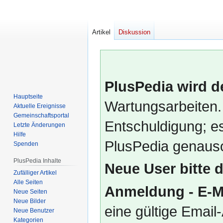
Artikel
Diskussion
PlusPedia wird d
Hauptseite
Wartungsarbeiten.
Aktuelle Ereignisse
Gemeinschafts­portal
Entschuldigung; es
Letzte Änderungen
Hilfe
PlusPedia genauso
Spenden
PlusPedia Inhalte
Neue User bitte 
Zufälliger Artikel
Alle Seiten
Anmeldung - E-M
Neue Seiten
Neue Bilder
eine gültige Emai
Neue Benutzer
Kategorien