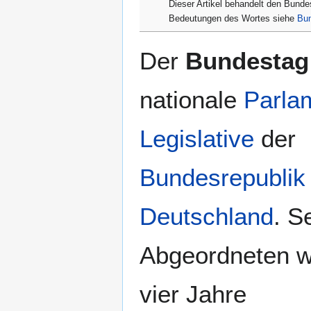
Dieser Artikel behandelt den Bunde
Navigation
Suche
Bedeutungen des Wortes siehe
Bun
springen
springen
Der
Bundestag
nationale
Parla
Legislative
der
Bundesrepublik
Deutschland
. S
Abgeordneten w
vier Jahre