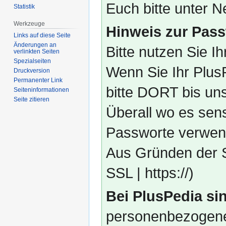
Euch bitte unter
Statistik
Werkzeuge
Hinweis zur Pass
Links auf diese Seite
Änderungen an
Bitte nutzen Sie I
verlinkten Seiten
Spezialseiten
Wenn Sie Ihr Plus
Druckversion
Permanenter Link
bitte DORT bis un
Seiten­­informationen
Seite zitieren
Überall wo es sens
Passworte verwend
Aus Gründen der S
SSL | https://)
Bei PlusPedia sin
personenbezogene