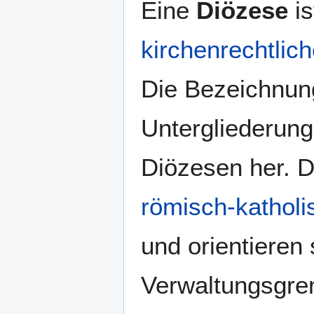
Eine
Diözese
is
Navigation
Suche
springen
springen
kirchenrechtlic
Die Bezeichnung
Untergliederung
Diözesen her. D
römisch-katholi
und orientieren 
Verwaltungsgre