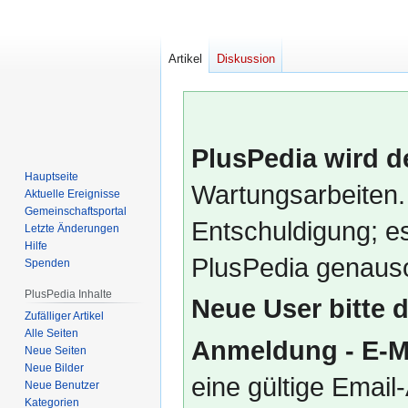
Artikel
Diskussion
PlusPedia wird d
Hauptseite
Wartungsarbeiten.
Aktuelle Ereignisse
Gemeinschafts­portal
Entschuldigung; es
Letzte Änderungen
Hilfe
PlusPedia genauso
Spenden
PlusPedia Inhalte
Neue User bitte 
Zufälliger Artikel
Alle Seiten
Anmeldung - E-M
Neue Seiten
Neue Bilder
eine gültige Emai
Neue Benutzer
Kategorien