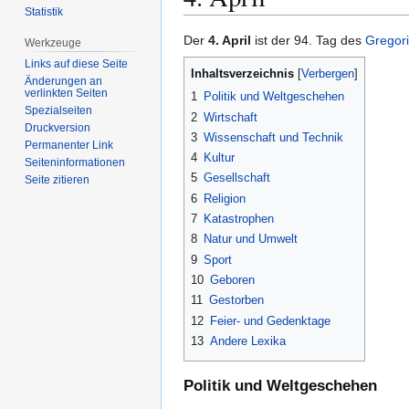
Statistik
Zur
Zur
Der
4. April
ist der 94. Tag des
Gregor
Werkzeuge
Navigation
Suche
Links auf diese Seite
Inhaltsverzeichnis
springen
springen
Änderungen an
verlinkten Seiten
1
Politik und Weltgeschehen
Spezialseiten
2
Wirtschaft
Druckversion
3
Wissenschaft und Technik
Permanenter Link
4
Kultur
Seiten­­informationen
5
Gesellschaft
Seite zitieren
6
Religion
7
Katastrophen
8
Natur und Umwelt
9
Sport
10
Geboren
11
Gestorben
12
Feier- und Gedenktage
13
Andere Lexika
Politik und Weltgeschehen