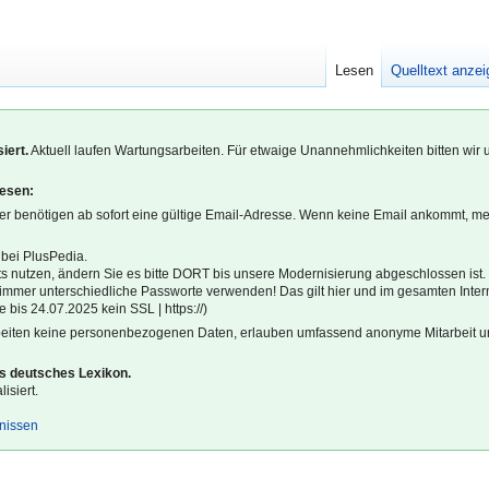
Lesen
Quelltext anze
iert.
Aktuell laufen Wartungsarbeiten. Für etwaige Unannehmlichkeiten bitten wir 
lesen:
r benötigen ab sofort eine gültige Email-Adresse. Wenn keine Email ankommt, m
 bei PlusPedia.
s nutzen, ändern Sie es bitte DORT bis unsere Modernisierung abgeschlossen ist.
l immer unterschiedliche Passworte verwenden! Das gilt hier und im gesamten Inter
 bis 24.07.2025 kein SSL | https://)
beiten keine personenbezogenen Daten, erlauben umfassend anonyme Mitarbeit un
es deutsches Lexikon.
isiert.
gnissen