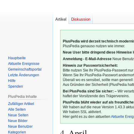
Artikel
Diskussion
PlusPedia wird derzeit technisch modernis
PlusPedia genauso nutzen wie immer.
Neue User bitte dringend diese Hinweise 
Hauptseite
Anmeldung - E-Mail-Adresse
Neue Benutze
Aktuelle Ereignisse
Hinweis zur Passwortsicherheit:
Gemeinschafts­portal
Bitte nutzen Sie Ihr PlusPedia-Passwort nur
Letzte Änderungen
Wenn Sie Ihr PlusPedia-Passwort andernort
Überall wo es sensibel, sollte man generel
Hilfe
Aus Gründen der Sicherheit (PlusPedia hatte
Spenden
Bei PlusPedia sind Sie sicher: –
Wir verar
haftet der Vorsitzende des Trägervereins.
PlusPedia Inhalte
PlusPedia blüht wieder auf als freundlich
Zufälliger Artikel
Wir haben auf die neue Version 1.43.3 aktual
Alle Seiten
Wir haben SSL aktiviert.
Neue Seiten
Hier geht es zu den aktuellen
Aktuelle Erei
Neue Bilder
Neue Benutzer
4. April
Kategorien