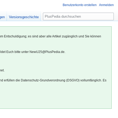
Benutzerkonto erstellen
Anmelden
S
igen
Versionsgeschichte
u
c
h
um Entschuldigung; es sind aber alle Artikel zugänglich und Sie können
e
eldet Euch bitte unter NewU25@PlusPedia.de.
net.
d erfüllen die Datenschutz-Grundverordnung (DSGVO) vollumfänglich. Es