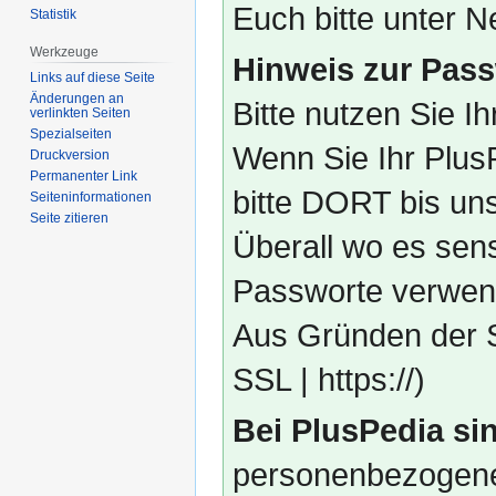
Euch bitte unter
Statistik
Werkzeuge
Hinweis zur Pass
Links auf diese Seite
Änderungen an
Bitte nutzen Sie I
verlinkten Seiten
Spezialseiten
Wenn Sie Ihr Plus
Druckversion
Permanenter Link
bitte DORT bis un
Seiten­­informationen
Seite zitieren
Überall wo es sens
Passworte verwend
Aus Gründen der S
SSL | https://)
Bei PlusPedia sin
personenbezogene