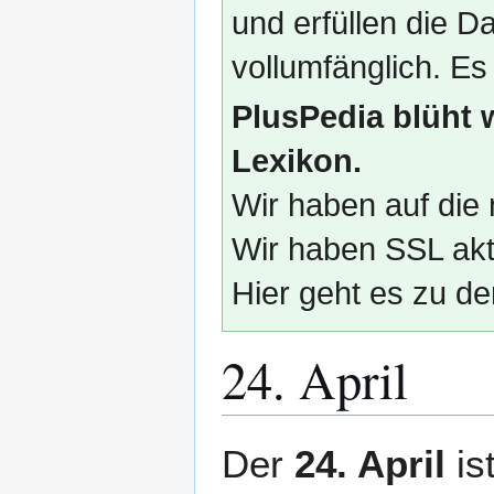
und erfüllen die
vollumfänglich. Es
PlusPedia blüht 
Lexikon.
Wir haben auf die 
Wir haben SSL akti
Hier geht es zu de
24. April
Zur
Zur
Der
24. April
is
Navigation
Suche
springen
springen