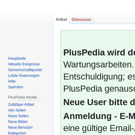
Artikel
Diskussion
PlusPedia wird d
Hauptseite
Wartungsarbeiten.
Aktuelle Ereignisse
Gemeinschafts­portal
Entschuldigung; es
Letzte Änderungen
Hilfe
PlusPedia genauso
Spenden
PlusPedia Inhalte
Neue User bitte 
Zufälliger Artikel
Alle Seiten
Anmeldung - E-M
Neue Seiten
Neue Bilder
eine gültige Emai
Neue Benutzer
Kategorien